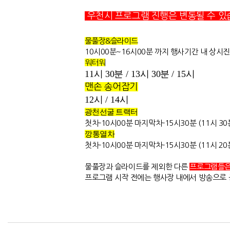
우천시 프로그램 진행은 변동될 수 있
물풀장&슬라이드
10시00분~16시00분 까지 행사기간 내 상시
워터워
11
시 30분
/ 13시
30분
/ 15
시
맨손 송어잡기
12
시
/ 14
시
광천선굴 트랙터
첫차-10시00분 마지막차-15시30분 (11시 
깡통열차
첫차-10시00분 마지막차-15시30분 (11시 
물풀장과 슬라이드를 제외한 다른
프로그램들은 
프로그램 시작 전에는 행사장 내에서 방송으로