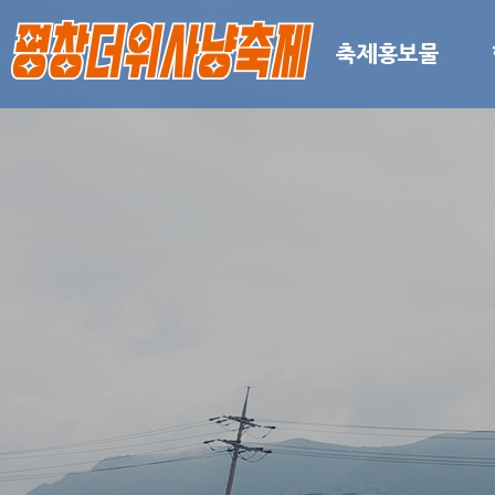
축제홍보물
축제개요
이용안내
꿈의
축제홍보물
오시는 길
기