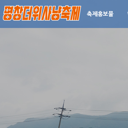
축제홍보물
축제개요
이용안내
꿈의
축제홍보물
오시는 길
기